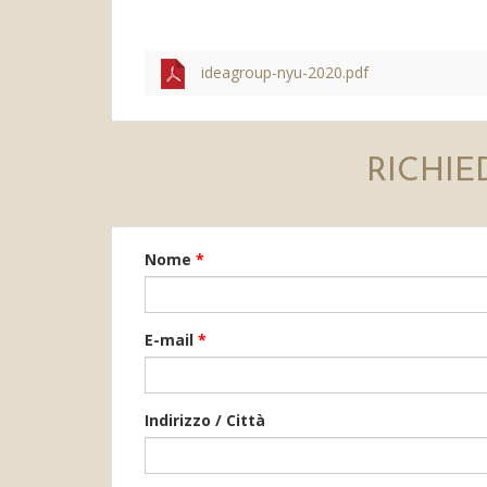
ideagroup-nyu-2020.pdf
RICHIE
Nome
*
E-mail
*
Indirizzo / Città