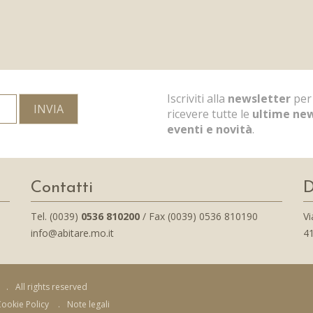
Iscriviti alla
newsletter
per
INVIA
ricevere tutte le
ultime ne
eventi e novità
.
Contatti
D
Tel. (0039)
0536 810200
/ Fax (0039) 0536 810190
Vi
info@abitare.mo.it
41
.
All rights reserved
ookie Policy
.
Note legali