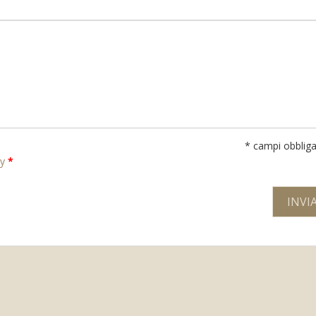
* campi obbliga
cy
*