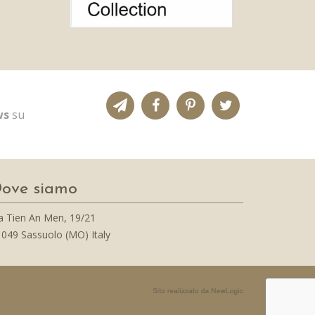
ws
su
ove siamo
a Tien An Men, 19/21
049 Sassuolo (MO) Italy