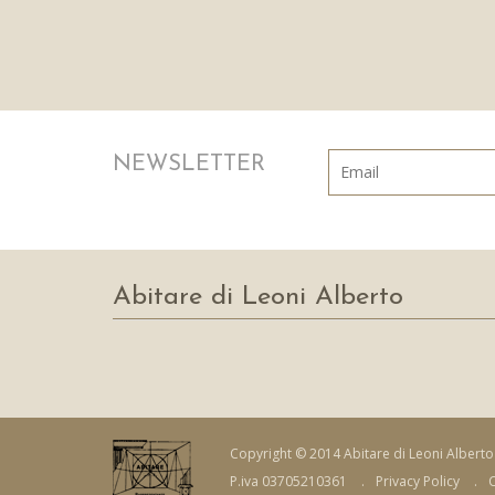
NEWSLETTER
Abitare di Leoni Alberto
Copyright © 2014 Abitare di Leoni Alberto
P.iva 03705210361
.
Privacy Policy
.
C